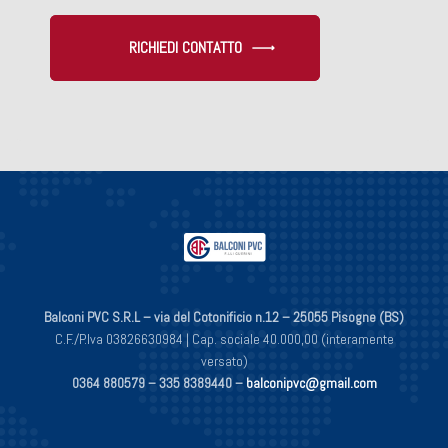
RICHIEDI CONTATTO
Balconi PVC S.R.L – via del Cotonificio n.12 – 25055 Pisogne (BS)
C.F./P.Iva 03826630984 | Cap. sociale 40.000,00 (interamente
versato)
0364 880579 –
335 8389440 –
balconipvc@gmail.com