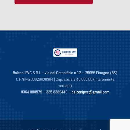
Balconi PVC S.R.L – via del Cotonificio n.12 – 25055 Pisogne (BS)
C.F./P.Iva 03826630984 | Cap. sociale 40.000,00 (interamente
versato)
0364 880579 –
335 8389440 –
balconipvc@gmail.com