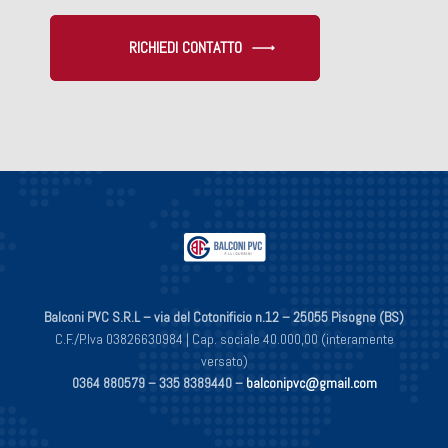
RICHIEDI CONTATTO
Balconi PVC S.R.L – via del Cotonificio n.12 – 25055 Pisogne (BS)
C.F./P.Iva 03826630984 | Cap. sociale 40.000,00 (interamente
versato)
0364 880579 –
335 8389440 –
balconipvc@gmail.com