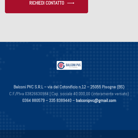
RICHIEDI CONTATTO
Balconi PVC S.R.L – via del Cotonificio n.12 – 25055 Pisogne (BS)
C.F./P.Iva 03826630984 | Cap. sociale 40.000,00 (interamente versato)
0364 880579 –
335 8389440 –
balconipvc@gmail.com