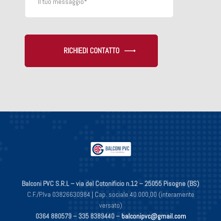
RICHIEDI CONTATTO
Balconi PVC S.R.L – via del Cotonificio n.12 – 25055 Pisogne (BS)
C.F./P.Iva 03826630984 | Cap. sociale 40.000,00 (interamente
versato)
0364 880579 –
335 8389440 –
balconipvc@gmail.com