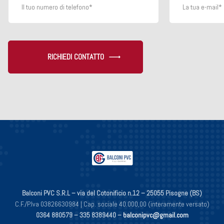
RICHIEDI CONTATTO
Balconi PVC S.R.L – via del Cotonificio n.12 – 25055 Pisogne (BS)
C.F./P.Iva 03826630984 | Cap. sociale 40.000,00 (interamente versato)
0364 880579 –
335 8389440 –
balconipvc@gmail.com