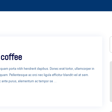
 coffee
n quam porta nibh hendrerit dapibus. Donec erat tortor, ullamcorper in
am. Pellentesque ac orci nec ligula efficitur blandit vel at sem.
nc ante purus, elementum ac tempor se …